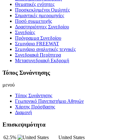
Θεματικές ενότητες
Προσκεκλημένοι Ομιλητές
Σημαντικές ημερομηνίες
Ποσό συμμετοχής
Δραστηριότητες Συνεδρίου
Συνεδρίες
Πρόγραμμα Συνεδρίου
Σεμινάριο FREEWAT
Σεμινάριο αναλυτικές τεχνικές
Συνεδριακά Περίπτερα
Μετασυνεδριακή Εκδρομή
Τόπος Συνάντησης
μενού
Τόπος Συνάντησης
Γεωπονικό Πανεπιστήμιο Αθηνών
Χάρτης Πρόσβασης
Διαμονή
Επισκεψιμότητα
62.5%
United States