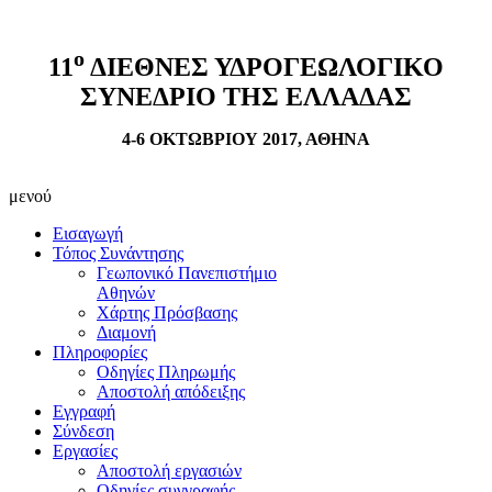
ο
11
ΔΙΕΘΝΕΣ ΥΔΡΟΓΕΩΛΟΓΙΚΟ
ΣΥΝΕΔΡΙΟ ΤΗΣ ΕΛΛΑΔΑΣ
4-6 ΟΚΤΩΒΡΙΟΥ 2017, ΑΘΗΝΑ
μενού
Εισαγωγή
Τόπος Συνάντησης
Γεωπονικό Πανεπιστήμιο
Αθηνών
Χάρτης Πρόσβασης
Διαμονή
Πληροφορίες
Οδηγίες Πληρωμής
Αποστολή απόδειξης
Εγγραφή
Σύνδεση
Εργασίες
Αποστολή εργασιών
Οδηγίες συγγραφής