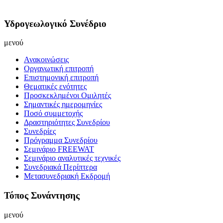
Υδρογεωλογικό Συνέδριο
μενού
Ανακοινώσεις
Οργανωτική επιτροπή
Επιστημονική επιτροπή
Θεματικές ενότητες
Προσκεκλημένοι Ομιλητές
Σημαντικές ημερομηνίες
Ποσό συμμετοχής
Δραστηριότητες Συνεδρίου
Συνεδρίες
Πρόγραμμα Συνεδρίου
Σεμινάριο FREEWAT
Σεμινάριο αναλυτικές τεχνικές
Συνεδριακά Περίπτερα
Μετασυνεδριακή Εκδρομή
Τόπος Συνάντησης
μενού