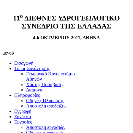
ο
11
ΔΙΕΘΝΕΣ ΥΔΡΟΓΕΩΛΟΓΙΚΟ
ΣΥΝΕΔΡΙΟ ΤΗΣ ΕΛΛΑΔΑΣ
4-6 ΟΚΤΩΒΡΙΟΥ 2017, ΑΘΗΝΑ
μενού
Εισαγωγή
Τόπος Συνάντησης
Γεωπονικό Πανεπιστήμιο
Αθηνών
Χάρτης Πρόσβασης
Διαμονή
Πληροφορίες
Οδηγίες Πληρωμής
Αποστολή απόδειξης
Εγγραφή
Σύνδεση
Εργασίες
Αποστολή εργασιών
Οδηγίες συγγραφής