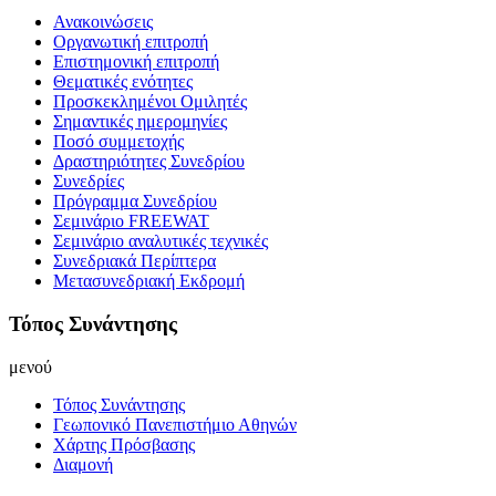
Ανακοινώσεις
Οργανωτική επιτροπή
Επιστημονική επιτροπή
Θεματικές ενότητες
Προσκεκλημένοι Ομιλητές
Σημαντικές ημερομηνίες
Ποσό συμμετοχής
Δραστηριότητες Συνεδρίου
Συνεδρίες
Πρόγραμμα Συνεδρίου
Σεμινάριο FREEWAT
Σεμινάριο αναλυτικές τεχνικές
Συνεδριακά Περίπτερα
Μετασυνεδριακή Εκδρομή
Τόπος Συνάντησης
μενού
Τόπος Συνάντησης
Γεωπονικό Πανεπιστήμιο Αθηνών
Χάρτης Πρόσβασης
Διαμονή