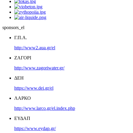
sponsors_el
Γ.Π.Α.
http://www2.aua.gr/el
ΖΑΓΟΡΙ
http://www.zagoriwater.gr/
ΔΕΗ
https://www.dei.gr/el
ΛΑΡΚΟ
http://www.larco.gr/el.index.php
ΕΥΔΑΠ
https://www.eydap.gr/