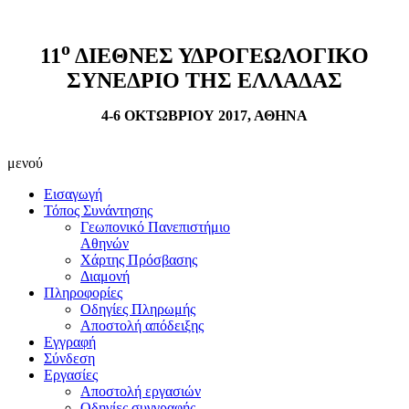
ο
11
ΔΙΕΘΝΕΣ ΥΔΡΟΓΕΩΛΟΓΙΚΟ
ΣΥΝΕΔΡΙΟ ΤΗΣ ΕΛΛΑΔΑΣ
4-6 ΟΚΤΩΒΡΙΟΥ 2017, ΑΘΗΝΑ
μενού
Εισαγωγή
Τόπος Συνάντησης
Γεωπονικό Πανεπιστήμιο
Αθηνών
Χάρτης Πρόσβασης
Διαμονή
Πληροφορίες
Οδηγίες Πληρωμής
Αποστολή απόδειξης
Εγγραφή
Σύνδεση
Εργασίες
Αποστολή εργασιών
Οδηγίες συγγραφής