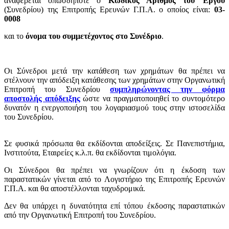
αναφέρεται οπωσδήποτε ο
Κωδικός Αριθμός του Έργου
(Συνεδρίου) της Επιτροπής Ερευνών Γ.Π.Α. ο οποίος είναι:
03-
0008
και το
όνομα του συμμετέχοντος στο Συνέδριο
.
Οι Σύνεδροι μετά την κατάθεση των χρημάτων θα πρέπει να
στέλνουν
την απόδειξη κατάθεσης των χρημάτων
στην Οργανωτική
Επιτροπή του Συνεδρίου
συμπληρώνοντας την φόρμα
αποστολής απόδειξης
ώστε να πραγματοποιηθεί το συντομότερο
δυνατόν η ενεργοποιήση του λογαριασμού τους στην ιστοσελίδα
του Συνεδρίου.
Σε φυσικά πρόσωπα θα εκδίδονται αποδείξεις. Σε Πανεπιστήμια,
Iνστιτούτα, Eταιρείες κ.λ.π. θα εκδίδονται τιμολόγια.
Οι Σύνεδροι θα πρέπει να γνωρίζουν ότι η έκδοση των
παραστατικών γίνεται από το Λογιστήριο της Επιτροπής Ερευνών
Γ.Π.Α. και θα αποστέλλονται ταχυδρομικά.
Δεν θα υπάρχει η δυνατότητα επί τόπου έκδοσης παραστατικών
από την Οργανωτική Επιτροπή του Συνεδρίου.