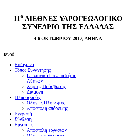
ο
11
ΔΙΕΘΝΕΣ ΥΔΡΟΓΕΩΛΟΓΙΚΟ
ΣΥΝΕΔΡΙΟ ΤΗΣ ΕΛΛΑΔΑΣ
4-6 ΟΚΤΩΒΡΙΟΥ 2017, ΑΘΗΝΑ
μενού
Εισαγωγή
Τόπος Συνάντησης
Γεωπονικό Πανεπιστήμιο
Αθηνών
Χάρτης Πρόσβασης
Διαμονή
Πληροφορίες
Οδηγίες Πληρωμής
Αποστολή απόδειξης
Εγγραφή
Σύνδεση
Εργασίες
Αποστολή εργασιών
Οδηγίες συγγραφής