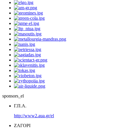
sponsors_el
Γ.Π.Α.
http://www2.aua.gr/el
ΖΑΓΟΡΙ