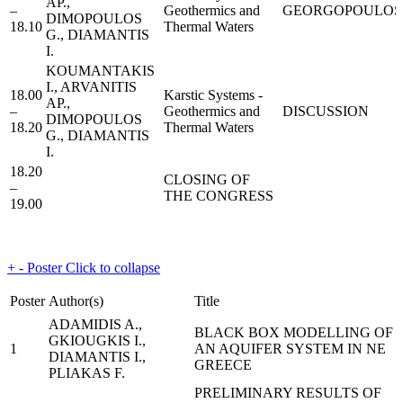
AP.,
–
Geothermics and
GEORGOPOULOS 
DIMOPOULOS
18.10
Thermal Waters
G., DIAMANTIS
I.
KOUMANTAKIS
I., ARVANITIS
18.00
Karstic Systems -
AP.,
–
Geothermics and
DISCUSSION
DIMOPOULOS
18.20
Thermal Waters
G., DIAMANTIS
I.
18.20
CLOSING OF
–
THE CONGRESS
19.00
+
-
Poster
Click to collapse
Poster
Author(s)
Title
ADAMIDIS A.,
BLACK BOX MODELLING OF
GKIOUGKIS I.,
1
AN AQUIFER SYSTEM IN NE
DIAMANTIS I.,
GREECE
PLIAKAS F.
PRELIMINARY RESULTS OF