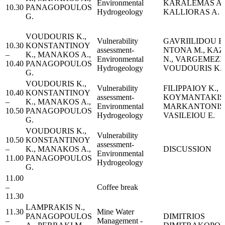
Environmental
KARALEMAS A.
10.30
PANAGOPOULOS
Hydrogeology
KALLIORAS A.
G.
VOUDOURIS K.,
Vulnerability
GAVRIILIDOU E.
10.30
KONSTANTINOY
assessment-
NTONA M., KAZ
–
K., MANAKOS A.,
Environmental
N., VARGEMEZIS
10.40
PANAGOPOULOS
Hydrogeology
VOUDOURIS K.
G.
VOUDOURIS K.,
Vulnerability
FILIPPAIOY K.,
10.40
KONSTANTINOY
assessment-
KOYMANTAKIS I
–
K., MANAKOS A.,
Environmental
MARKANTONIS 
10.50
PANAGOPOULOS
Hydrogeology
VASILEIOU E.
G.
VOUDOURIS K.,
Vulnerability
10.50
KONSTANTINOY
assessment-
–
K., MANAKOS A.,
DISCUSSION
Environmental
11.00
PANAGOPOULOS
Hydrogeology
G.
11.00
–
Coffee break
11.30
LAMPRAKIS N.,
11.30
Μine Water
PANAGOPOULOS
DIMITRIOS
–
Management -