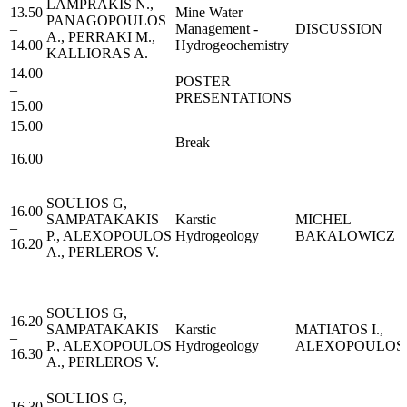
LAMPRAKIS N.,
13.50
Μine Water
PANAGOPOULOS
–
Management -
DISCUSSION
A., PERRAKI M.,
14.00
Hydrogeochemistry
KALLIORAS A.
14.00
POSTER
–
PRESENTATIONS
15.00
15.00
–
Break
16.00
SOULIOS G,
16.00
SAMPATAKAKIS
Karstic
MICHEL
–
P., ALEXOPOULOS
Hydrogeology
BAKALOWICZ
16.20
A., PERLEROS V.
SOULIOS G,
16.20
SAMPATAKAKIS
Karstic
MATIATOS I.,
–
P., ALEXOPOULOS
Hydrogeology
ALEXOPOULOS 
16.30
A., PERLEROS V.
SOULIOS G,
16.30