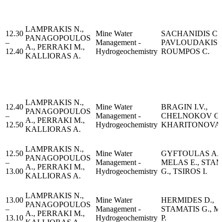
LAMPRAKIS N.,
12.30
Μine Water
SACHANIDIS C.,
PANAGOPOULOS
–
Management -
PAVLOUDAKIS F
A., PERRAKI M.,
12.40
Hydrogeochemistry
ROUMPOS C.
KALLIORAS A.
LAMPRAKIS N.,
12.40
Μine Water
BRAGIN I.V.,
PANAGOPOULOS
–
Management -
CHELNOKOV G.
A., PERRAKI M.,
12.50
Hydrogeochemistry
KHARITONOVA 
KALLIORAS A.
LAMPRAKIS N.,
12.50
Μine Water
GYFTOULAS A.,
PANAGOPOULOS
–
Management -
MELAS E., STA
A., PERRAKI M.,
13.00
Hydrogeochemistry
G., TSIROS I.
KALLIORAS A.
LAMPRAKIS N.,
13.00
Μine Water
HERMIDES D.,
PANAGOPOULOS
–
Management -
STAMATIS G., 
A., PERRAKI M.,
13.10
Hydrogeochemistry
P.