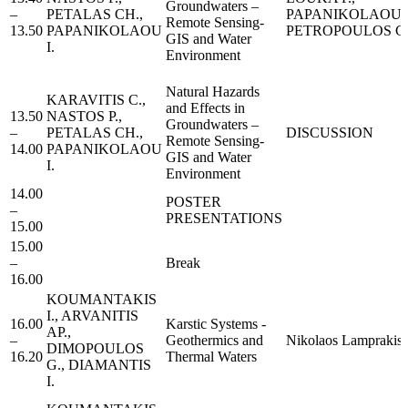
Groundwaters –
–
PETALAS CH.,
PAPANIKOLAOU Ι
Remote Sensing-
13.50
PAPANIKOLAOU
PETROPOULOS G.,
GIS and Water
I.
Environment
Natural Hazards
KARAVITIS C.,
and Effects in
13.50
NASTOS P.,
Groundwaters –
–
PETALAS CH.,
DISCUSSION
Remote Sensing-
14.00
PAPANIKOLAOU
GIS and Water
I.
Environment
14.00
POSTER
–
PRESENTATIONS
15.00
15.00
–
Break
16.00
KOUMANTAKIS
I., ARVANITIS
16.00
Karstic Systems -
AP.,
–
Geothermics and
Nikolaos Lamprakis
DIMOPOULOS
16.20
Thermal Waters
G., DIAMANTIS
I.