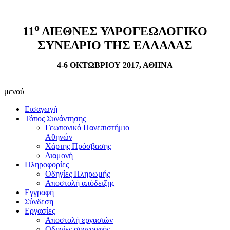
ο
11
ΔΙΕΘΝΕΣ ΥΔΡΟΓΕΩΛΟΓΙΚΟ
ΣΥΝΕΔΡΙΟ ΤΗΣ ΕΛΛΑΔΑΣ
4-6 ΟΚΤΩΒΡΙΟΥ 2017, ΑΘΗΝΑ
μενού
Εισαγωγή
Τόπος Συνάντησης
Γεωπονικό Πανεπιστήμιο
Αθηνών
Χάρτης Πρόσβασης
Διαμονή
Πληροφορίες
Οδηγίες Πληρωμής
Αποστολή απόδειξης
Εγγραφή
Σύνδεση
Εργασίες
Αποστολή εργασιών
Οδηγίες συγγραφής