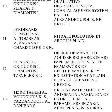
QUALITATIVE
GKIOUGKIS I.,
10
DEGRADATION AT A
PLIAKAS F.,
COASTAL AQUIFER SYSTEM
DIAMANTIS I.
EAST OF
ALEXANDROUPOLIS, NE
GREECE
PERDIKARIS
K., MYLONAS
NITRATE POLLUTION IN
11
A., TOMBRAS
ARGOLIS PLAIN
V., ZAGANA E.,
CHARIZOLOULOS N.
DESIGN OF MANAGED
AQUIFER RECHARGE (MAR)
PLIAKAS F.,
IMPLEMENTATION IN THE
GKIOUGKIS I.,
FRAMEWORK OF
12
DIAMANTIS I.,
GEOTHERMAL ENERGY
TZEVELEKIS T.
EXPLOITATION AT A PLAIN
COASTAL AREA OF NE
GREECE.
GROUNDWATER QUALITY
TIZRO TAHERI A.,
AND SPATIAL VARIATION OF
VOUDOURIS K. S.,
13
HYDROCHEMICAL
YAZDANDOOST A.,
PARAMETERS IN ZARIN
RANJBAR S.
ABAD PLAIN, WEST IRAN