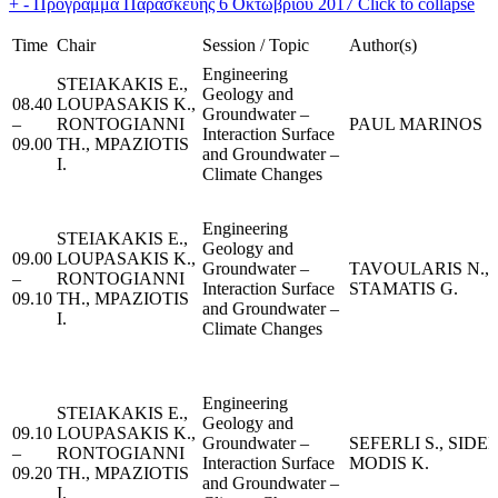
+
-
Πρόγραμμα Παρασκευής 6 Οκτωβρίου 2017
Click to collapse
Time
Chair
Session / Topic
Author(s)
Engineering
STEIAKAKIS E.,
Geology and
08.40
LOUPASAKIS K.,
Groundwater –
–
RONTOGIANNI
PAUL MARINOS
Interaction Surface
09.00
TH., MPAZIOTIS
and Groundwater –
I.
Climate Changes
Engineering
STEIAKAKIS E.,
Geology and
09.00
LOUPASAKIS K.,
Groundwater –
TAVOULARIS N.,
–
RONTOGIANNI
Interaction Surface
STAMATIS G.
09.10
TH., MPAZIOTIS
and Groundwater –
I.
Climate Changes
Engineering
STEIAKAKIS E.,
Geology and
09.10
LOUPASAKIS K.,
Groundwater –
SEFERLI S., SIDER
–
RONTOGIANNI
Interaction Surface
MODIS K.
09.20
TH., MPAZIOTIS
and Groundwater –
I.