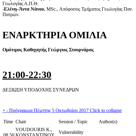
Γεωλογίας Α.Π.Θ.
-
Ελένη–Άννα Νάνου
, MSc., Απόφοιτος Τμήματος Γεωλογίας Παν.
Πατρών.
ΕΝΑΡΚΤΗΡΙΑ ΟΜΙΛΙΑ
Ομότιμος
Καθηγητής
Γεώργιος
Στουρνάρας
21:00-22:30
ΔΕΞΙΩΣΗ ΥΠΟΔΟΧΗΣ ΣΥΝΕΔΡΩΝ
+
-
Πρόγραμμα Πέμπτης 5 Οκτωβρίου 2017
Click to collapse
Time
Chair
Session / Topic
Author(s)
VOUDOURIS K.,
Vulnerability
08.50
KONSTANTINOY