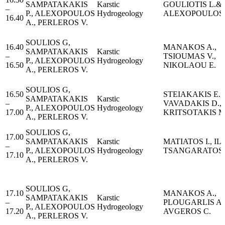
SAMPATAKAKIS
Karstic
GOULIOTIS L.&
–
P., ALEXOPOULOS
Hydrogeology
ALEXOPOULOS 
16.40
A., PERLEROS V.
SOULIOS G,
16.40
MANAKOS A.,
SAMPATAKAKIS
Karstic
–
TSIOUMAS V.,
P., ALEXOPOULOS
Hydrogeology
16.50
NIKOLAOU E.
A., PERLEROS V.
SOULIOS G,
16.50
STEIAKAKIS E.,
SAMPATAKAKIS
Karstic
–
VAVADAKIS D.,
P., ALEXOPOULOS
Hydrogeology
17.00
KRITSOTAKIS Μ
A., PERLEROS V.
SOULIOS G,
17.00
SAMPATAKAKIS
Karstic
MATIATOS I., ILIA
–
P., ALEXOPOULOS
Hydrogeology
TSANGARATOS 
17.10
A., PERLEROS V.
SOULIOS G,
17.10
MANAKOS A.,
SAMPATAKAKIS
Karstic
–
PLOUGARLIS A.
P., ALEXOPOULOS
Hydrogeology
17.20
AVGEROS C.
A., PERLEROS V.