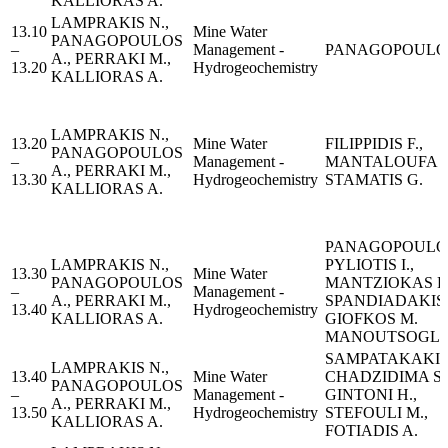
KALLIORAS A.
LAMPRAKIS N.,
13.10
Μine Water
PANAGOPOULOS
–
Management -
PANAGOPOULOS
A., PERRAKI M.,
13.20
Hydrogeochemistry
KALLIORAS A.
LAMPRAKIS N.,
13.20
Μine Water
FILIPPIDIS F.,
PANAGOPOULOS
–
Management -
MANTALOUFA I.
A., PERRAKI M.,
13.30
Hydrogeochemistry
STAMATIS G.
KALLIORAS A.
PANAGOPOULOS
LAMPRAKIS N.,
PYLIOTIS I.,
13.30
Μine Water
PANAGOPOULOS
MANTZIOKAS H.
–
Management -
A., PERRAKI M.,
SPANDIADAKIS 
13.40
Hydrogeochemistry
KALLIORAS A.
GIOFKOS M.
MANOUTSOGLO
SAMPATAKAKIS 
LAMPRAKIS N.,
13.40
Μine Water
CHADZIDIMA St.
PANAGOPOULOS
–
Management -
GINTONI H.,
A., PERRAKI M.,
13.50
Hydrogeochemistry
STEFOULI M.,
KALLIORAS A.
FOTIADIS A.