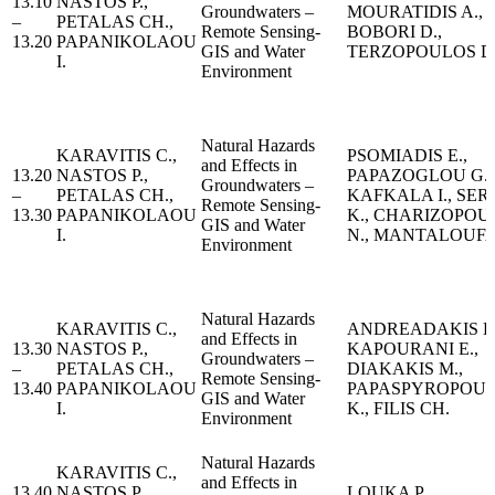
13.10
NASTOS P.,
Groundwaters –
MOURATIDIS A.,
–
PETALAS CH.,
Remote Sensing-
BOBORI D.,
13.20
PAPANIKOLAOU
GIS and Water
TERZOPOULOS D
I.
Environment
Natural Hazards
KARAVITIS C.,
PSOMIADIS E.,
and Effects in
13.20
NASTOS P.,
PAPAZOGLOU G.E
Groundwaters –
–
PETALAS CH.,
KAFKALA I., SER
Remote Sensing-
13.30
PAPANIKOLAOU
K., CHARIZOPOU
GIS and Water
I.
N., MANTALOUFA 
Environment
Natural Hazards
KARAVITIS C.,
ANDREADAKIS E.
and Effects in
13.30
NASTOS P.,
KAPOURANI E.,
Groundwaters –
–
PETALAS CH.,
DIAKAKIS M.,
Remote Sensing-
13.40
PAPANIKOLAOU
PAPASPYROPOU
GIS and Water
I.
K., FILIS CH.
Environment
Natural Hazards
KARAVITIS C.,
and Effects in
13.40
NASTOS P.,
LOUKA P.,