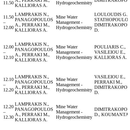
A., PERRAKI M.,
DIMITRAKOPO
11.50
Hydrogeochemistry
KALLIORAS A.
LAMPRAKIS N.,
LOULOUDIS G.,
11.50
Μine Water
PANAGOPOULOS
STATHOPOULOS 
–
Management -
A., PERRAKI M.,
DIMITRAKOPO
12.00
Hydrogeochemistry
KALLIORAS A.
D.
LAMPRAKIS N.,
12.00
Μine Water
POULIARIS C.,
PANAGOPOULOS
–
Management -
VASILEIOU E.,
A., PERRAKI M.,
12.10
Hydrogeochemistry
KALLIORAS A.
KALLIORAS A.
LAMPRAKIS N.,
VASILEIOU E.,
12.10
Μine Water
PANAGOPOULOS
PERRAKI M.,
–
Management -
A., PERRAKI M.,
DIMITRAKOPO
12.20
Hydrogeochemistry
KALLIORAS A.
D.
LAMPRAKIS N.,
12.20
Μine Water
PANAGOPOULOS
DIMITRAKOPO
–
Management -
A., PERRAKI M.,
D., KOUMANTAKI
12.30
Hydrogeochemistry
KALLIORAS A.