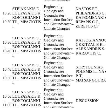
Engineering
STEIAKAKIS E.,
NASTOS P.T.,
Geology and
10.20
LOUPASAKIS K.,
PHILANDRAS C.M
Groundwater –
–
RONTOGIANNI
KAPSOMENAKIS J
Interaction Surface
10.30
TH., MPAZIOTIS
REPAPIS C.C.,
and Groundwater –
I.
ZEREFOS CF
Climate Changes
Engineering
STEIAKAKIS E.,
Geology and
KATSOGIANNOU I
10.30
LOUPASAKIS K.,
Groundwater –
GKRITZALIS K.,
–
RONTOGIANNI
Interaction Surface
ALEXANDRIS S.
10.40
TH., MPAZIOTIS
and Groundwater –
KARAVITIS C.
I.
Climate Changes
Engineering
STEIAKAKIS E.,
Geology and
STRYFOUNIAS
10.40
LOUPASAKIS K.,
Groundwater –
POLEMIS L., NAS
–
RONTOGIANNI
Interaction Surface
P. T.,
10.50
TH., MPAZIOTIS
and Groundwater –
MATSANGOURAS I
I.
Climate Changes
Engineering
STEIAKAKIS E.,
Geology and
10.50
LOUPASAKIS K.,
Groundwater –
–
RONTOGIANNI
DISCUSSION
Interaction Surface
11.00
TH., MPAZIOTIS
and Groundwater –