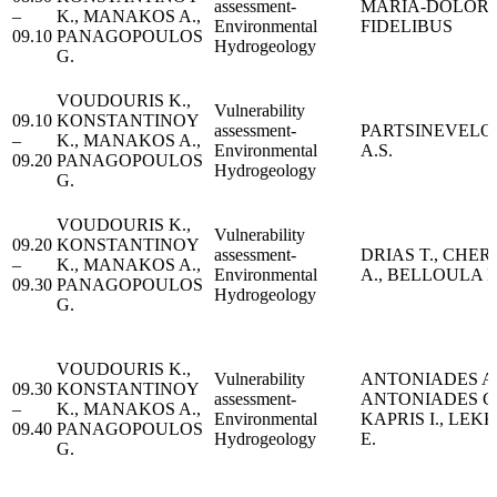
assessment-
MARIA-DOLOR
–
K., MANAKOS A.,
Environmental
FIDELIBUS
09.10
PANAGOPOULOS
Hydrogeology
G.
VOUDOURIS K.,
Vulnerability
09.10
KONSTANTINOY
assessment-
PARTSINEVELO
–
K., MANAKOS A.,
Environmental
A.S.
09.20
PANAGOPOULOS
Hydrogeology
G.
VOUDOURIS K.,
Vulnerability
09.20
KONSTANTINOY
assessment-
DRIAS T., CHERI
–
K., MANAKOS A.,
Environmental
A., BELLOULA 
09.30
PANAGOPOULOS
Hydrogeology
G.
VOUDOURIS K.,
Vulnerability
ANTONIADES A.
09.30
KONSTANTINOY
assessment-
ANTONIADES C.
–
K., MANAKOS A.,
Environmental
KAPRIS I., LEK
09.40
PANAGOPOULOS
Hydrogeology
E.
G.