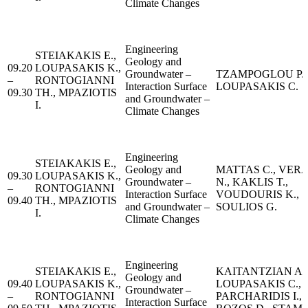
Climate Changes
Engineering
STEIAKAKIS E.,
Geology and
09.20
LOUPASAKIS K.,
Groundwater –
TZAMPOGLOU P.,
–
RONTOGIANNI
Interaction Surface
LOUPASAKIS C.
09.30
TH., MPAZIOTIS
and Groundwater –
I.
Climate Changes
Engineering
STEIAKAKIS E.,
Geology and
MATTAS C., VER
09.30
LOUPASAKIS K.,
Groundwater –
N., KAKLIS T.,
–
RONTOGIANNI
Interaction Surface
VOUDOURIS K.,
09.40
TH., MPAZIOTIS
and Groundwater –
SOULIOS G.
I.
Climate Changes
Engineering
STEIAKAKIS E.,
KAITANTZIAN A.,
Geology and
09.40
LOUPASAKIS K.,
LOUPASAKIS C.,
Groundwater –
–
RONTOGIANNI
PARCHARIDIS I.,
Interaction Surface