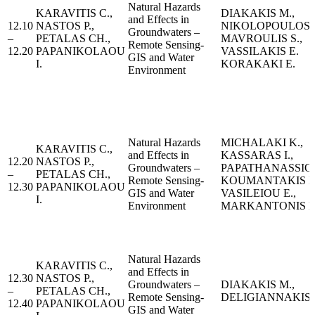
Natural Hazards
KARAVITIS C.,
DIAKAKIS M.,
and Effects in
12.10
NASTOS P.,
NIKOLOPOULOS E.
Groundwaters –
–
PETALAS CH.,
MAVROULIS S.,
Remote Sensing-
12.20
PAPANIKOLAOU
VASSILAKIS E.
GIS and Water
I.
KORAKAKI E.
Environment
Natural Hazards
MICHALAKI K.,
KARAVITIS C.,
and Effects in
KASSARAS I.,
12.20
NASTOS P.,
Groundwaters –
PAPATHANASSIOU
–
PETALAS CH.,
Remote Sensing-
KOUMANTAKIS I.
12.30
PAPANIKOLAOU
GIS and Water
VASILEIOU E.,
I.
Environment
MARKANTONIS K
Natural Hazards
KARAVITIS C.,
and Effects in
12.30
NASTOS P.,
Groundwaters –
DIAKAKIS M.,
–
PETALAS CH.,
Remote Sensing-
DELIGIANNAKIS 
12.40
PAPANIKOLAOU
GIS and Water