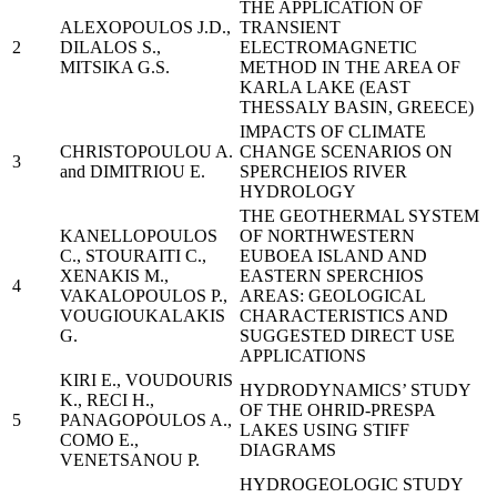
THE APPLICATION OF
ALEXOPOULOS J.D.,
TRANSIENT
2
DILALOS S.,
ELECTROMAGNETIC
MITSIKA G.S.
METHOD IN THE AREA OF
KARLA LAKE (EAST
THESSALY BASIN, GREECE)
IMPACTS OF CLIMATE
CHRISTOPOULOU A.
CHANGE SCENARIOS ON
3
and DIMITRIOU E.
SPERCHEIOS RIVER
HYDROLOGY
THE GEOTHERMAL SYSTEM
KANELLOPOULOS
OF NORTHWESTERN
C., STOURAITI C.,
EUBOEA ISLAND AND
XENAKIS M.,
EASTERN SPERCHIOS
4
VAKALOPOULOS P.,
AREAS: GEOLOGICAL
VOUGIOUKALAKIS
CHARACTERISTICS AND
G.
SUGGESTED DIRECT USE
APPLICATIONS
KIRI E., VOUDOURIS
HYDRODYNAMICS’ STUDY
K., RECI H.,
OF THE OHRID-PRESPA
5
PANAGOPOULOS A.,
LAKES USING STIFF
COMO E.,
DIAGRAMS
VENETSANOU P.
HYDROGEOLOGIC STUDY