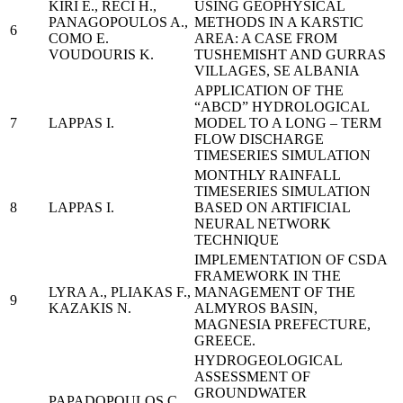
KΙRI E., RECI H.,
USING GEOPHYSICAL
PANAGOPOULOS A.,
METHODS IN A KARSTIC
6
COMO E.
AREA: A CASE FROM
VOUDOURIS K.
TUSHEMISHT AND GURRAS
VILLAGES, SE ALBANIA
APPLICATION OF THE
“ABCD” HYDROLOGICAL
7
LAPPAS I.
MODEL TO A LONG – TERM
FLOW DISCHARGE
TIMESERIES SIMULATION
MONTHLY RAINFALL
TIMESERIES SIMULATION
8
LAPPAS I.
BASED ON ARTIFICIAL
NEURAL NETWORK
TECHNIQUE
IMPLEMENTATION OF CSDA
FRAMEWORK IN THE
LYRA A., PLIAKAS F.,
MANAGEMENT OF THE
9
KAZAKIS N.
ALMYROS BASIN,
MAGNESIA PREFECTURE,
GREECE.
HYDROGEOLOGICAL
ASSESSMENT OF
GROUNDWATER
PAPADOPOULOS C.,