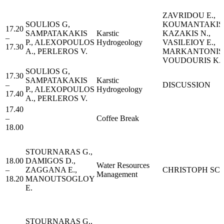
ZAVRIDOU E.,
SOULIOS G,
KOUMANTAKIS I
17.20
SAMPATAKAKIS
Karstic
KAZAKIS N.,
–
P., ALEXOPOULOS
Hydrogeology
VASILEIOY E.,
17.30
A., PERLEROS V.
MARKANTONIS 
VOUDOURIS K.
SOULIOS G,
17.30
SAMPATAKAKIS
Karstic
–
DISCUSSION
P., ALEXOPOULOS
Hydrogeology
17.40
A., PERLEROS V.
17.40
–
Coffee Break
18.00
STOURNARAS G.,
18.00
DAMIGOS D.,
Water Resources
–
ZAGGANA E.,
CHRISTOPH SC
Management
18.20
MANOUTSOGLOY
E.
STOURNARAS G.,