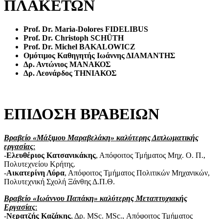
ΠΛΑΚΕΤΩΝ
Prof. Dr. Maria-Dolores F
IDELIBUS
Prof. Dr. Christoph S
CHÜTH
Prof. Dr. Michel B
AKALOWICZ
Ομότιμος Καθηγητής Ιωάννης ΔΙΑΜΑΝΤΗΣ
Δρ. Αντώνιος ΜΑΝΑΚΟΣ
Δρ. Λεονάρδος ΤΗΝΙΑΚΟΣ
ΕΠΙΔΟΣΗ ΒΡΑΒΕΙΩΝ
Βραβείο «Μάξιμου Μαραβελάκη» καλύτερης Διπλωματικής
εργασίας
:
-
Ελευθέριος Κατσανικάκης
, Απόφοιτος Τμήματος Μηχ. Ο. Π.,
Πολυτεχνείου Κρήτης.
-
Αικατερίνη Λύρα
, Απόφοιτος Τμήματος Πολιτικών Μηχανικών,
Πολυτεχνική Σχολή Ξάνθης Δ.Π.Θ.
Βραβείο «Ιωάννου Παπάκη» καλύτερης Μεταπτυχιακής
Εργασίας
:
-
Νερατζής Καζάκης
, Δρ. MSc. MSc., Απόφοιτος Τμήματος