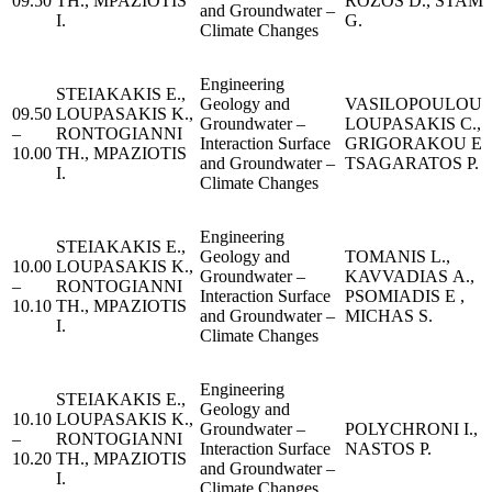
09.50
TH., MPAZIOTIS
ROZOS D., STAMA
and Groundwater –
I.
G.
Climate Changes
Engineering
STEIAKAKIS E.,
Geology and
VASILOPOULOU C
09.50
LOUPASAKIS K.,
Groundwater –
LOUPASAKIS C.,
–
RONTOGIANNI
Interaction Surface
GRIGORAKOU E.
10.00
TH., MPAZIOTIS
and Groundwater –
TSAGARATOS P.
I.
Climate Changes
Engineering
STEIAKAKIS E.,
Geology and
TOMANIS L.,
10.00
LOUPASAKIS K.,
Groundwater –
KAVVADIAS Α.,
–
RONTOGIANNI
Interaction Surface
PSOMIADIS Ε ,
10.10
TH., MPAZIOTIS
and Groundwater –
MICHAS S.
I.
Climate Changes
Engineering
STEIAKAKIS E.,
Geology and
10.10
LOUPASAKIS K.,
Groundwater –
POLYCHRONI I.,
–
RONTOGIANNI
Interaction Surface
NASTOS P.
10.20
TH., MPAZIOTIS
and Groundwater –
I.
Climate Changes