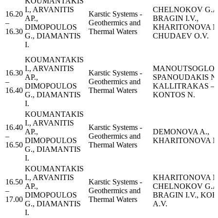
KOUMANTAKIS
I., ARVANITIS
CHELNOKOV G.A.
16.20
Karstic Systems -
AP.,
BRAGIN I.V.,
–
Geothermics and
DIMOPOULOS
KHARITONOVA N.
16.30
Thermal Waters
G., DIAMANTIS
CHUDAEV O.V.
I.
KOUMANTAKIS
I., ARVANITIS
MANOUTSOGLOU 
16.30
Karstic Systems -
AP.,
SPANOUDAKIS N.
–
Geothermics and
DIMOPOULOS
KALLITRAKAS –
16.40
Thermal Waters
G., DIAMANTIS
KONTOS N.
I.
KOUMANTAKIS
I., ARVANITIS
16.40
Karstic Systems -
AP.,
DEMONOVA A.,
–
Geothermics and
DIMOPOULOS
KHARITONOVA N
16.50
Thermal Waters
G., DIAMANTIS
I.
KOUMANTAKIS
I., ARVANITIS
KHARITONOVA N.
16.50
Karstic Systems -
AP.,
CHELNOKOV G.A.
–
Geothermics and
DIMOPOULOS
BRAGIN I.V., KO
17.00
Thermal Waters
G., DIAMANTIS
A.V.
I.