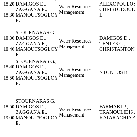
18.20
DAMIGOS D.,
ALEXOPOULOS A
Water Resources
–
ZAGGANA E.,
CHRISTODOUL
Management
18.30
MANOUTSOGLOY
I.
E.
STOURNARAS G.,
18.30
DAMIGOS D.,
DAMIGOS D.,
Water Resources
–
ZAGGANA E.,
TENTES G.,
Management
18.40
MANOUTSOGLOY
CHRISTANTONI
E.
STOURNARAS G.,
18.40
DAMIGOS D.,
Water Resources
–
ZAGGANA E.,
NTONTOS B.
Management
18.50
MANOUTSOGLOY
E.
STOURNARAS G.,
18.50
DAMIGOS D.,
FARMAKI P.,
Water Resources
–
ZAGGANA E.,
TRANOULIDIS A
Management
19.00
MANOUTSOGLOY
KATARACHIA A
E.