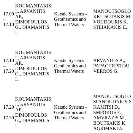
KOUMANTAKIS
I., ARVANITIS
MANOUTSOGLOU 
17.00
Karstic Systems -
AP.,
KRITSOTAKIS M.,
–
Geothermics and
DIMOPOULOS
VOUDOURIS K.
17.10
Thermal Waters
G., DIAMANTIS
STEIAKAKIS E.
I.
KOUMANTAKIS
I., ARVANITIS
17.10
Karstic Systems -
ARVANITIS A.,
AP.,
–
Geothermics and
PAPACHRISTOU 
DIMOPOULOS
17.20
Thermal Waters
VERROS G.
G., DIAMANTIS
I.
MANOUTSOGLOU 
KOUMANTAKIS
SPANOUDAKIS N.
I., ARVANITIS
17.20
Karstic Systems -
KAMITSI D.,
AP.,
–
Geothermics and
SMPOKOS E.,
DIMOPOULOS
17.30
Thermal Waters
AMVRAZIS M.,
G., DIAMANTIS
BOUTSAKIS K.,
I.
AGRIMAKI A.