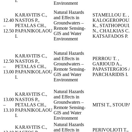
I.
Environment
Natural Hazards
KARAVITIS C.,
STAMELLOU E. ,
and Effects in
12.40
NASTOS P.,
KALOGEROPOUL
Groundwaters –
–
PETALAS CH.,
K., STATHOPOUL
Remote Sensing-
12.50
PAPANIKOLAOU
N., CHALKIAS C.
GIS and Water
I.
KATSAFADOS P.
Environment
Natural Hazards
KARAVITIS C.,
and Effects in
PERROU T. ,
12.50
NASTOS P.,
Groundwaters –
GARIOUD A.,
–
PETALAS CH.,
Remote Sensing-
PAPASTERGIOS A.
13.00
PAPANIKOLAOU
GIS and Water
PARCHARIDIS I.
I.
Environment
Natural Hazards
KARAVITIS C.,
and Effects in
13.00
NASTOS P.,
Groundwaters –
–
PETALAS CH.,
MITSI T., STOUPA
Remote Sensing-
13.10
PAPANIKOLAOU
GIS and Water
I.
Environment
Natural Hazards
KARAVITIS C.,
and Effects in
PERIVOLIOTI T.,