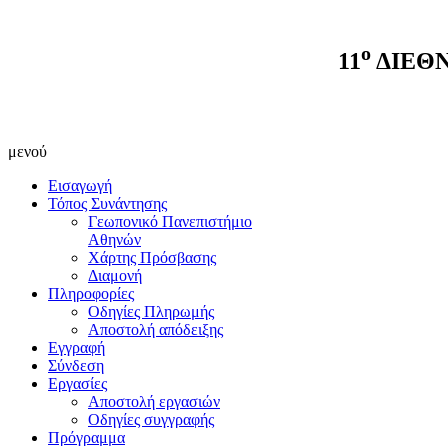
ο
11
ΔΙΕΘΝ
μενού
Εισαγωγή
Τόπος Συνάντησης
Γεωπονικό Πανεπιστήμιο
Αθηνών
Χάρτης Πρόσβασης
Διαμονή
Πληροφορίες
Οδηγίες Πληρωμής
Αποστολή απόδειξης
Εγγραφή
Σύνδεση
Εργασίες
Αποστολή εργασιών
Οδηγίες συγγραφής
Πρόγραμμα