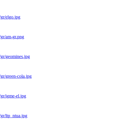
gr/elgo.jpg
/gr/am-gr.png
/gr/geomines.jpg
gr/green-cola.jpg
gr/igme-el.jpg
gr/ltp_ntua.jpg