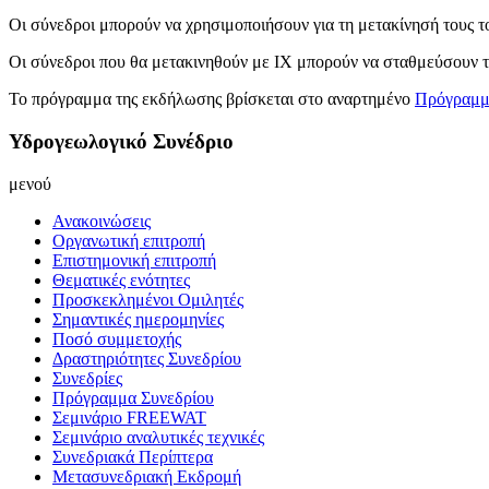
Οι σύνεδροι μπορούν να χρησιμοποιήσουν για τη μετακίνησή του
Οι σύνεδροι που θα μετακινηθούν με ΙΧ μπορούν να σταθμεύσουν τ
Το πρόγραμμα της εκδήλωσης βρίσκεται στο αναρτημένο
Πρόγραμμ
Υδρογεωλογικό Συνέδριο
μενού
Ανακοινώσεις
Οργανωτική επιτροπή
Επιστημονική επιτροπή
Θεματικές ενότητες
Προσκεκλημένοι Ομιλητές
Σημαντικές ημερομηνίες
Ποσό συμμετοχής
Δραστηριότητες Συνεδρίου
Συνεδρίες
Πρόγραμμα Συνεδρίου
Σεμινάριο FREEWAT
Σεμινάριο αναλυτικές τεχνικές
Συνεδριακά Περίπτερα
Μετασυνεδριακή Εκδρομή