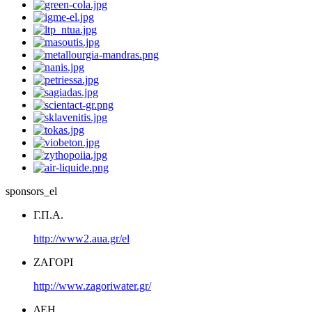
sponsors_el
Γ.Π.Α.
http://www2.aua.gr/el
ΖΑΓΟΡΙ
http://www.zagoriwater.gr/
ΔΕΗ