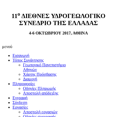
ο
11
ΔΙΕΘΝΕΣ ΥΔΡΟΓΕΩΛΟΓΙΚΟ
ΣΥΝΕΔΡΙΟ ΤΗΣ ΕΛΛΑΔΑΣ
4-6 ΟΚΤΩΒΡΙΟΥ 2017, ΑΘΗΝΑ
μενού
Εισαγωγή
Τόπος Συνάντησης
Γεωπονικό Πανεπιστήμιο
Αθηνών
Χάρτης Πρόσβασης
Διαμονή
Πληροφορίες
Οδηγίες Πληρωμής
Αποστολή απόδειξης
Εγγραφή
Σύνδεση
Εργασίες
Αποστολή εργασιών
Οδηγίες συγγραφής