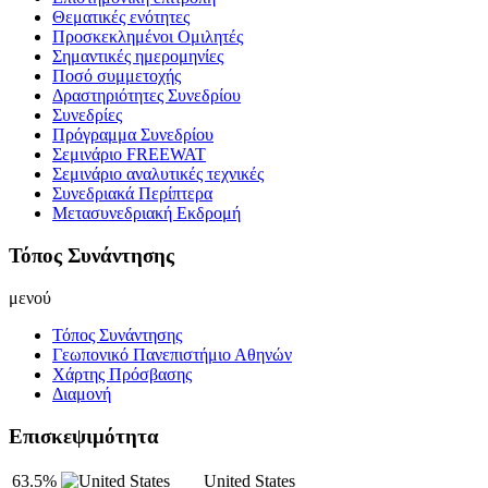
Θεματικές ενότητες
Προσκεκλημένοι Ομιλητές
Σημαντικές ημερομηνίες
Ποσό συμμετοχής
Δραστηριότητες Συνεδρίου
Συνεδρίες
Πρόγραμμα Συνεδρίου
Σεμινάριο FREEWAT
Σεμινάριο αναλυτικές τεχνικές
Συνεδριακά Περίπτερα
Μετασυνεδριακή Εκδρομή
Τόπος Συνάντησης
μενού
Τόπος Συνάντησης
Γεωπονικό Πανεπιστήμιο Αθηνών
Χάρτης Πρόσβασης
Διαμονή
Επισκεψιμότητα
63.5%
United States