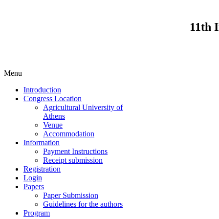
11th 
Menu
Introduction
Congress Location
Agricultural University of
Athens
Venue
Accommodation
Information
Payment Instructions
Receipt submission
Registration
Login
Papers
Paper Submission
Guidelines for the authors
Program