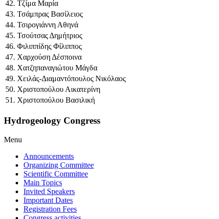
42. Τζίμα Μαρία
43. Τσάμπρας Βασίλειος
44. Τσιρογιάννη Αθηνά
45. Τσούτσας Δημήτριος
46. Φιλιππίδης Φίλιππος
47. Χαρχούση Δέσποινα
48. Χατζηπαναγιώτου Μάγδα
49. Χειλάς-Διαμαντόπουλος Νικόλαος
50. Χριστοπούλου Αικατερίνη
51. Χριστοπούλου Βασιλική
Hydrogeology Congress
Menu
Announcements
Organizing Committee
Scientific Committee
Main Topics
Invited Speakers
Important Dates
Registration Fees
Congress activities